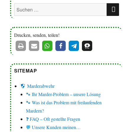
SUC
Suchen
nach:
Drucken, senden, teilen!
SITEMAP
Marderabwehr
🐾 Ihr Marder-Problem – unsere Lösung
🐾 Was ist das Problem mit freilaufenden
Mardern?
❓ FAQ – Oft gestellte Fragen
💬 Unsere Kunden meinen…