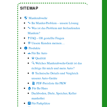
SITEMAP
Marderabwehr
🐾 Ihr Marder-Problem – unsere Lösung
🐾 Was ist das Problem mit freilaufenden
Mardern?
❓ FAQ – Oft gestellte Fragen
💬 Unsere Kunden meinen…
Produkte
🚗 Für Ihr Auto
💎 Qualität
🔍 Welches Marderabwehr-Gerät ist das
richtige für mich und mein Auto?
⚙️ Technische Details und Vergleich
unserer Auto-Geräte
PDF-Preisliste für PKW
🏠 Für Ihr Haus
Dachboden, Diele, Speicher, Keller
marderfrei
🅿️ Für Parkplätze