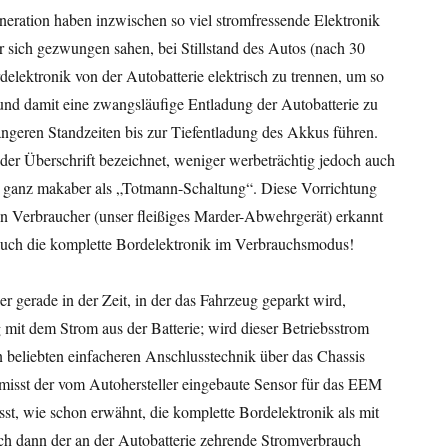
eration haben inzwischen so viel stromfressende Elektronik
r sich gezwungen sahen, bei Stillstand des Autos (nach 30
elektronik von der Autobatterie elektrisch zu trennen, um so
nd damit eine zwangsläufige Entladung der Autobatterie zu
ängeren Standzeiten bis zur Tiefentladung des Akkus führen.
r Überschrift bezeichnet, weniger werbeträchtig jedoch auch
r ganz makaber als „Totmann-Schaltung“. Diese Vorrichtung
in Verbraucher (unser fleißiges Marder-Abwehrgerät) erkannt
 auch die komplette Bordelektronik im Verbrauchsmodus!
 gerade in der Zeit, in der das Fahrzeug geparkt wird,
 mit dem Strom aus der Batterie; wird dieser Betriebsstrom
beliebten einfacheren Anschlusstechnik über das Chassis
misst der vom Autohersteller eingebaute Sensor für das EEM
st, wie schon erwähnt, die komplette Bordelektronik als mit
ch dann der an der Autobatterie zehrende Stromverbrauch