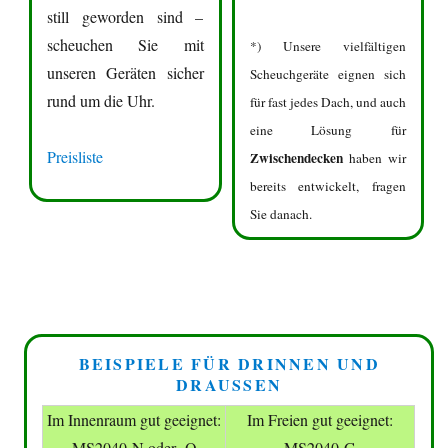
still geworden sind –
scheuchen Sie mit
*) Unsere vielfältigen
unseren Geräten sicher
Scheuchgeräte eignen sich
rund um die Uhr.
für fast jedes Dach, und auch
eine Lösung für
Preisliste
Zwischendecken
haben wir
bereits entwickelt, fragen
Sie danach.
BEISPIELE FÜR DRINNEN UND
DRAUSSEN
Im Innenraum gut geeignet:
Im Freien gut geeignet:
MS2040-N oder -Q
MS2040-G