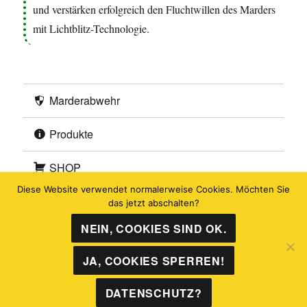
Über uns
🔝
®
\ KONTEC
Marderabwehr | Copyright 2026
Diese Website verwendet normalerweise Cookies. Möchten Sie
das jetzt abschalten?
NEIN, COOKIES SIND OK.
Wir nutzen Google Analytics, um die Leistung unserer Webseite
zu prüfen.
JA, COOKIES SPERREN!
AKZEPTIEREN
DATENSCHUTZ?
ABLEHNEN