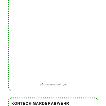
Motorraum schützen
KONTEC® MARDERABWEHR
Wir stellen seit 1988 mobile und stationäre Geräte zur
Marderabwehr her. Unsere Geräte arbeiten mit echtem