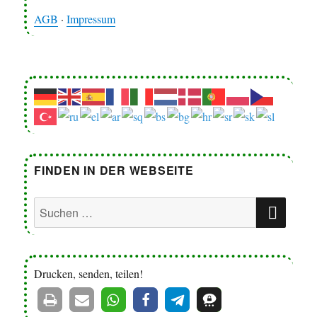
AGB
·
Impressum
FINDEN IN DER WEBSEITE
SUC
Suchen
nach:
Drucken, senden, teilen!