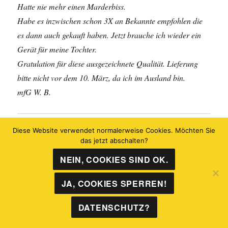
Hatte nie mehr einen Marderbiss.
Habe es inzwischen schon 3X an Bekannte empfohlen die
es dann auch gekauft haben. Jetzt brauche ich wieder ein
Gerät für meine Tochter.
Gratulation für diese ausgezeichnete Qualität. Lieferung
bitte nicht vor dem 10. März, da ich im Ausland bin.
mfG W. B.
Diese Website verwendet normalerweise Cookies. Möchten Sie
Feedback bekamen wir auch von Jens G. am
das jetzt abschalten?
11.12.2011:
NEIN, COOKIES SIND OK.
Wir nutzen Google Analytics, um die Leistung unserer Webseite
Hallo Herr Henkel,
zu prüfen.
Nach meinem ersten und einzigen Marderschaden ,bei
JA, COOKIES SPERREN!
AKZEPTIEREN
meinem neuen Golf 4, habe ich lange gesucht,
und bin über Google auf die Website von Kontec gestoßen.
DATENSCHUTZ?
ABLEHNEN
Den ganzen billigen Kram aus Fernost und die Hausmittel