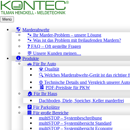
Menü
Marderabwehr von KONTEC®
Die beste Hilfe ✅ gegen Marder im Auto + Haus durch Ultraschall
Zum
Marderabwehr
Inhalt
🐾 Ihr Marder-Problem – unsere Lösung
springen
🐾 Was ist das Problem mit freilaufenden Mardern?
Schlagwort:
Fläche
❓ FAQ – Oft gestellte Fragen
💬 Unsere Kunden meinen…
Produkte
Wie weit reicht Ultraschall?
🚗 Für Ihr Auto
💎 Qualität
Wie Sie schon von akustisch hörbarem Schall im Bereich von
🔍 Welches Marderabwehr-Gerät ist das richtige 
30Hz bis 20kHz wissen, können Schallwellen – ähnlich wie
⚙️ Technische Details und Vergleich unserer Aut
Wasserwellen – abgelenkt oder abgeschwächt werden, letzteres
PDF-Preisliste für PKW
mit zunehmender Entfernung. Dieser Effekt ist umso stärker, je
🏠 Für Ihr Haus
kürzer die Wellen sind. Im Ultraschall-Bereich werden sie
schon sehr kurzwellig, so dass schon kleine Gegenstände der
Dachboden, Diele, Speicher, Keller marderfrei
Schallausbreitung im Wege stehen können und den Schall
🅿️ Für Parkplätze
bedämpfen. Zwischen dem Ausdruck „Hörabstand“ und
🏢 Für große Bereiche
„Scheuchabstand“ muss unterschieden werden. Ein
multiSTOP – Systembeschreibung
Schallsignal, das von einem Tier noch gehört werden kann,
multiSTOP – Systemübersicht Standard
muss nicht unbedingt noch scheuchen, da es auf dem Weg bis
multiSTOP – Systemübersicht Economy