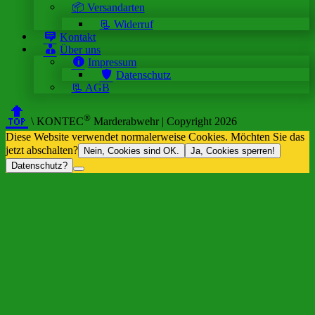
📦 Versandarten
📃 Widerruf
Kontakt
Über uns
Impressum
Datenschutz
📃 AGB
🔝
®
\ KONTEC
Marderabwehr | Copyright 2026
Diese Website verwendet normalerweise Cookies. Möchten Sie das
jetzt abschalten?
Nein, Cookies sind OK.
Ja, Cookies sperren!
Datenschutz?