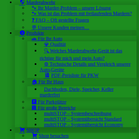
Marderabwehr
🐾 Ihr Marder-Problem – unsere Lösung
🐾 Was ist das Problem mit freilaufenden Mardern?
❓ FAQ – Oft gestellte Fragen
💬 Unsere Kunden meinen…
Produkte
🚗 Für Ihr Auto
💎 Qualität
🔍 Welches Marderabwehr-Gerät ist das
richtige für mich und mein Auto?
⚙️ Technische Details und Vergleich unserer
Auto-Geräte
PDF-Preisliste für PKW
🏠 Für Ihr Haus
Dachboden, Diele, Speicher, Keller
marderfrei
🅿️ Für Parkplätze
🏢 Für große Bereiche
multiSTOP – Systembeschreibung
multiSTOP – Systemübersicht Standard
multiSTOP – Systemübersicht Economy
SHOP
Shop besuchen