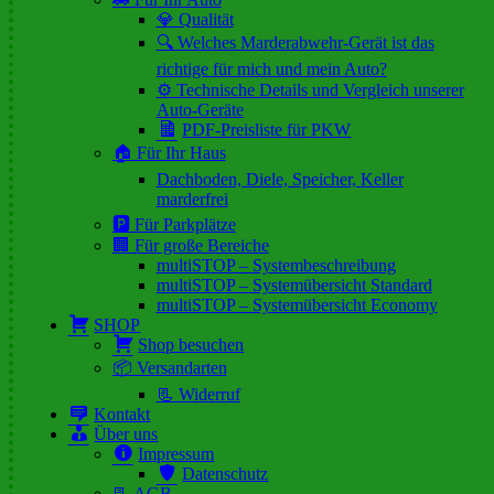
💎 Qualität
🔍 Welches Marderabwehr-Gerät ist das
richtige für mich und mein Auto?
⚙️ Technische Details und Vergleich unserer
Auto-Geräte
PDF-Preisliste für PKW
🏠 Für Ihr Haus
Dachboden, Diele, Speicher, Keller
marderfrei
🅿️ Für Parkplätze
🏢 Für große Bereiche
multiSTOP – Systembeschreibung
multiSTOP – Systemübersicht Standard
multiSTOP – Systemübersicht Economy
SHOP
Shop besuchen
📦 Versandarten
📃 Widerruf
Kontakt
Über uns
Impressum
Datenschutz
📃 AGB